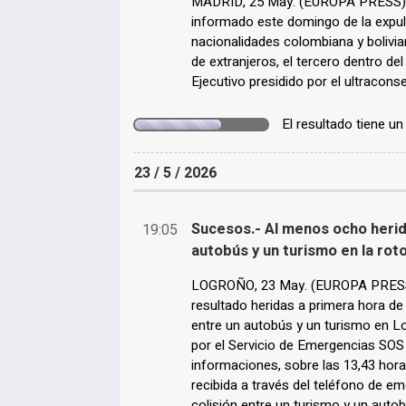
MADRID, 25 May. (EUROPA PRESS) -
informado este domingo de la expu
nacionalidades colombiana y bolivi
de extranjeros, el tercero dentro del
Ejecutivo presidido por el ultracon
El resultado tiene u
23 / 5 / 2026
Sucesos.- Al menos ocho herid
19:05
autobús y un turismo en la rot
LOGROÑO, 23 May. (EUROPA PRESS
resultado heridas a primera hora de 
entre un autobús y un turismo en Lo
por el Servicio de Emergencias SOS
informaciones, sobre las 13,43 hor
recibida a través del teléfono de e
colisión entre un turismo y un auto