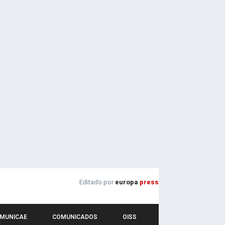
Editado por
europa
press
MUNICAE
COMUNICADOS
OISS