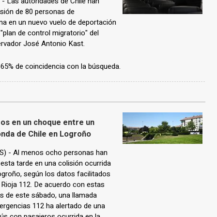
 Las autoridades de Chile han
lsión de 80 personas de
ana en un nuevo vuelo de deportación
 "plan de control migratorio" del
servador José Antonio Kast.
n 65% de coincidencia con la búsqueda.
os en un choque entre un
onda de Chile en Logroño
) - Al menos ocho personas han
esta tarde en una colisión ocurrida
groño, según los datos facilitados
 Rioja 112. De acuerdo con estas
as de este sábado, una llamada
mergencias 112 ha alertado de una
bús con pasajeros ocurrida en la