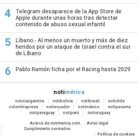
Telegram desaparece de la App Store de
Apple durante unas horas tras detectar
contenido de abuso sexual infantil
Líbano.- Al menos un muerto y más de diez
heridos por un ataque de Israel contra el sur
de Líbano
Pablo Ramón ficha por el Racing hasta 2029
noti
mérica
notici
argentina
noti
bolivia
noti
brasil
noti
chile
colombia
press
noti
ecuador
noti
méxico
noti
panama
noti
paraguay
noti
perú
noti
uruguay
Acerca de notimerica.com
Aviso legal
Cumplimiento normativo
Política de cookies