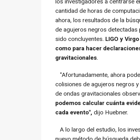
los investigadores a centrarse en
cantidad de horas de computac
ahora, los resultados de la búsq
de agujeros negros detectadas 
sido concluyentes.
LIGO y Virgo
como para hacer declaracione
gravitacionales
.
"Afortunadamente, ahora podem
colisiones de agujeros negros y
de ondas gravitacionales observa
podemos calcular cuánta evid
cada evento",
dijo Huebner.
A lo largo del estudio, los inv
nuevo método de búsqueda deb