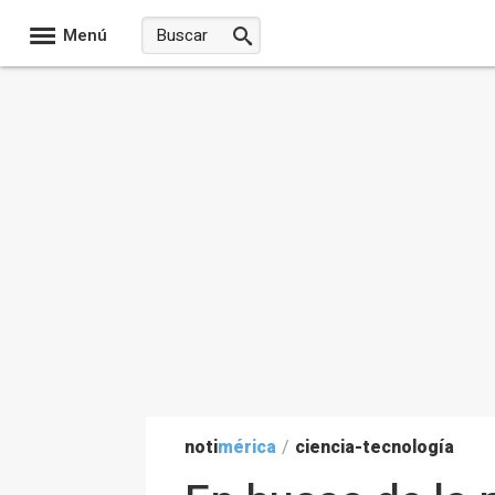
Menú
noti
mérica
/
ciencia-tecnología