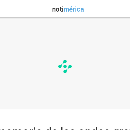
noti
mérica