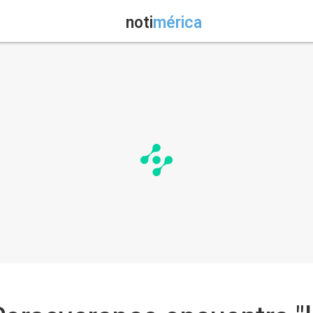
noti
mérica