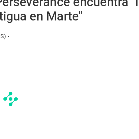
Perseverance encuentra "
ntigua en Marte"
S) -