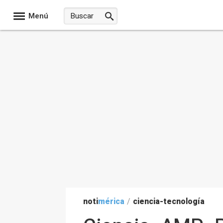
Menú
noti
mérica
/
ciencia-tecnología