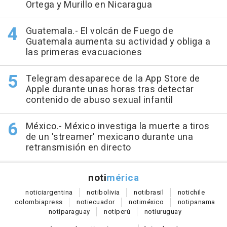
Ortega y Murillo en Nicaragua
Guatemala.- El volcán de Fuego de
Guatemala aumenta su actividad y obliga a
las primeras evacuaciones
Telegram desaparece de la App Store de
Apple durante unas horas tras detectar
contenido de abuso sexual infantil
México.- México investiga la muerte a tiros
de un 'streamer' mexicano durante una
retransmisión en directo
noti
mérica
notici
argentina
noti
bolivia
noti
brasil
noti
chile
colombia
press
noti
ecuador
noti
méxico
noti
panama
noti
paraguay
noti
perú
noti
uruguay