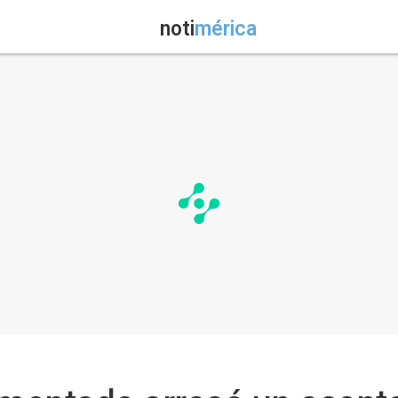
noti
mérica