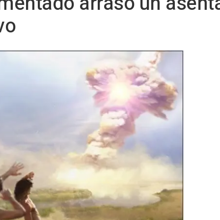
mentado arrasó un asent
vo