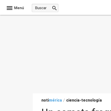
Menú
noti
mérica
/
ciencia-tecnología