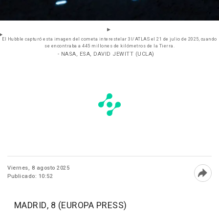
El Hubble capturó esta imagen del cometa interestelar 3I/ATLAS el 21 de julio de 2025, cuando
se encontraba a 445 millones de kilómetros de la Tierra.
- NASA, ESA, DAVID JEWITT (UCLA)
Viernes, 8 agosto 2025
Publicado: 10:52
Abri
MADRID, 8 (EUROPA PRESS)