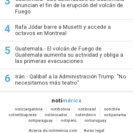
anuncian el fin de la erupción del volcán de
Fuego
Rafa Jódar barre a Musetti y accede a
octavos en Montreal
Guatemala.- El volcán de Fuego de
Guatemala aumenta su actividad y obliga a
las primeras evacuaciones
Irán.- Qalibaf a la Administración Trump: "No
necesitamos más teatro"
noti
mérica
notici
argentina
noti
bolivia
noti
brasil
noti
chile
colombia
press
noti
ecuador
noti
méxico
noti
panama
noti
paraguay
noti
perú
noti
uruguay
Acerca de notimerica.com
Aviso legal