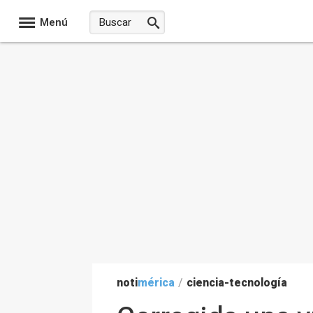
Menú
noti
mérica
/
ciencia-tecnología