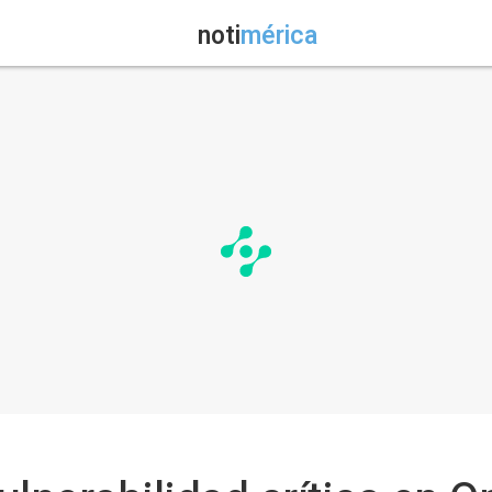
noti
mérica