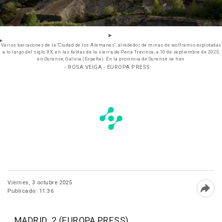
Varios barracones de la "Ciudad de los Alemanes", alrededor de minas de wolframio explotadas
a lo largo del siglo XX, en las faldas de la sierra de Pena Trevinca, a 10 de septiembre de 2025,
en Ourense, Galicia (España). En la provincia de Ourense se han
- ROSA VEIGA - EUROPA PRESS
Viernes, 3 octubre 2025
Publicado: 11:36
Abri
MADRID, 2 (EUROPA PRESS)