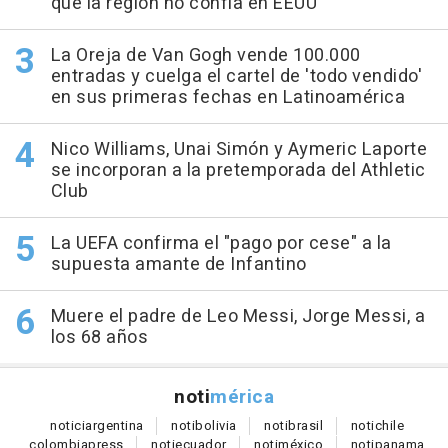
que la región no confía en EEUU
La Oreja de Van Gogh vende 100.000
entradas y cuelga el cartel de 'todo vendido'
en sus primeras fechas en Latinoamérica
Nico Williams, Unai Simón y Aymeric Laporte
se incorporan a la pretemporada del Athletic
Club
La UEFA confirma el "pago por cese" a la
supuesta amante de Infantino
Muere el padre de Leo Messi, Jorge Messi, a
los 68 años
noti
mérica
notici
argentina
noti
bolivia
noti
brasil
noti
chile
colombia
press
noti
ecuador
noti
méxico
noti
panama