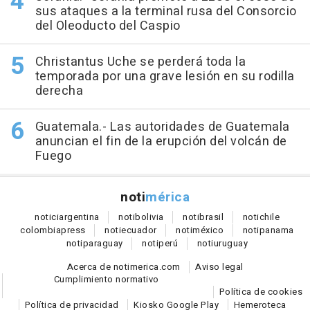
sus ataques a la terminal rusa del Consorcio
del Oleoducto del Caspio
Christantus Uche se perderá toda la
temporada por una grave lesión en su rodilla
derecha
Guatemala.- Las autoridades de Guatemala
anuncian el fin de la erupción del volcán de
Fuego
noti
mérica
notici
argentina
noti
bolivia
noti
brasil
noti
chile
colombia
press
noti
ecuador
noti
méxico
noti
panama
noti
paraguay
noti
perú
noti
uruguay
Acerca de notimerica.com
Aviso legal
Cumplimiento normativo
Política de cookies
Política de privacidad
Kiosko Google Play
Hemeroteca