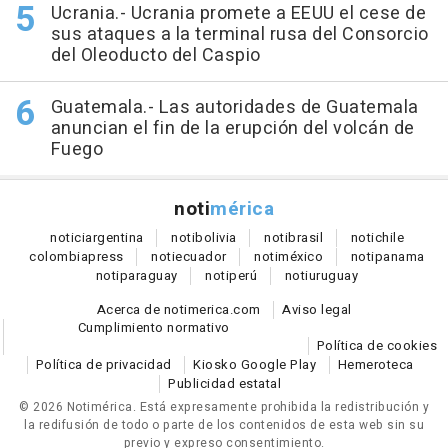
Ucrania.- Ucrania promete a EEUU el cese de
sus ataques a la terminal rusa del Consorcio
del Oleoducto del Caspio
Guatemala.- Las autoridades de Guatemala
anuncian el fin de la erupción del volcán de
Fuego
noti
mérica
notici
argentina
noti
bolivia
noti
brasil
noti
chile
colombia
press
noti
ecuador
noti
méxico
noti
panama
noti
paraguay
noti
perú
noti
uruguay
Acerca de notimerica.com
Aviso legal
Cumplimiento normativo
Política de cookies
Política de privacidad
Kiosko Google Play
Hemeroteca
Publicidad estatal
© 2026 Notimérica.
Está expresamente prohibida la redistribución y
la redifusión de todo o parte de los contenidos de esta web sin su
previo y expreso consentimiento.