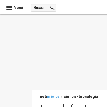
Menú
noti
mérica
/
ciencia-tecnología