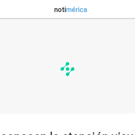
noti
mérica