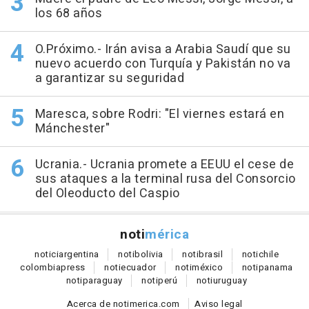
los 68 años
O.Próximo.- Irán avisa a Arabia Saudí que su
nuevo acuerdo con Turquía y Pakistán no va
a garantizar su seguridad
Maresca, sobre Rodri: "El viernes estará en
Mánchester"
Ucrania.- Ucrania promete a EEUU el cese de
sus ataques a la terminal rusa del Consorcio
del Oleoducto del Caspio
noti
mérica
notici
argentina
noti
bolivia
noti
brasil
noti
chile
colombia
press
noti
ecuador
noti
méxico
noti
panama
noti
paraguay
noti
perú
noti
uruguay
Acerca de notimerica.com
Aviso legal