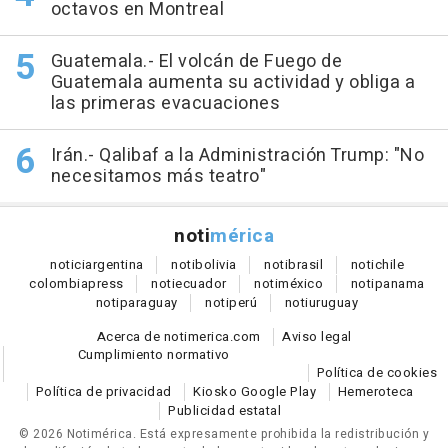
octavos en Montreal
Guatemala.- El volcán de Fuego de
Guatemala aumenta su actividad y obliga a
las primeras evacuaciones
Irán.- Qalibaf a la Administración Trump: "No
necesitamos más teatro"
noti
mérica
notici
argentina
noti
bolivia
noti
brasil
noti
chile
colombia
press
noti
ecuador
noti
méxico
noti
panama
noti
paraguay
noti
perú
noti
uruguay
Acerca de notimerica.com
Aviso legal
Cumplimiento normativo
Política de cookies
Política de privacidad
Kiosko Google Play
Hemeroteca
Publicidad estatal
© 2026 Notimérica.
Está expresamente prohibida la redistribución y