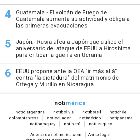
Guatemala.- El volcán de Fuego de
Guatemala aumenta su actividad y obliga a
las primeras evacuaciones
Japón.- Rusia afea a Japón que utilice el
aniversario del ataque de EEUU a Hiroshima
para criticar la guerra en Ucrania
EEUU propone ante la OEA "ir más allá"
contra "la dictadura" del matrimonio de
Ortega y Murillo en Nicaragua
noti
mérica
notici
argentina
noti
bolivia
noti
brasil
noti
chile
colombia
press
noti
ecuador
noti
méxico
noti
panama
noti
paraguay
noti
perú
noti
uruguay
Acerca de notimerica.com
Aviso legal