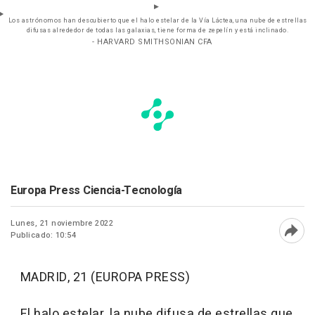
Los astrónomos han descubierto que el halo estelar de la Vía Láctea, una nube de estrellas
difusas alrededor de todas las galaxias, tiene forma de zepelín y está inclinado.
- HARVARD SMITHSONIAN CFA
Europa Press Ciencia-Tecnología
Lunes, 21 noviembre 2022
Publicado: 10:54
Abri
MADRID, 21 (EUROPA PRESS)
El halo estelar, la nube difusa de estrellas que