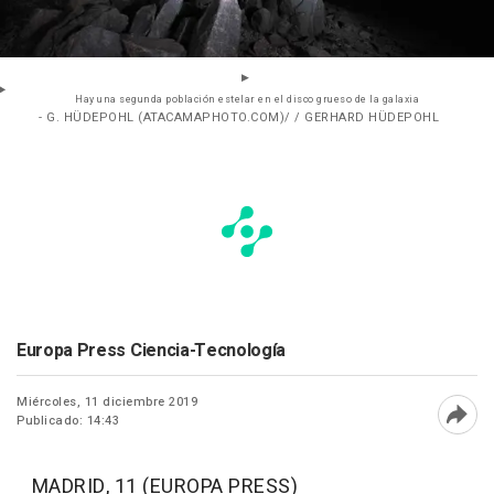
Hay una segunda población estelar en el disco grueso de la galaxia
- G. HÜDEPOHL (ATACAMAPHOTO.COM)/ / GERHARD HÜDEPOHL
Europa Press Ciencia-Tecnología
Miércoles, 11 diciembre 2019
Publicado: 14:43
Abri
MADRID, 11 (EUROPA PRESS)