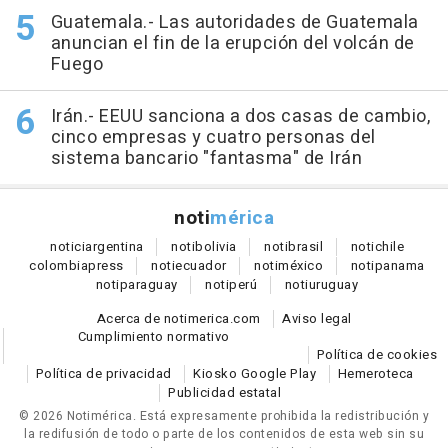
Guatemala.- Las autoridades de Guatemala
anuncian el fin de la erupción del volcán de
Fuego
Irán.- EEUU sanciona a dos casas de cambio,
cinco empresas y cuatro personas del
sistema bancario "fantasma" de Irán
noti
mérica
notici
argentina
noti
bolivia
noti
brasil
noti
chile
colombia
press
noti
ecuador
noti
méxico
noti
panama
noti
paraguay
noti
perú
noti
uruguay
Acerca de notimerica.com
Aviso legal
Cumplimiento normativo
Política de cookies
Política de privacidad
Kiosko Google Play
Hemeroteca
Publicidad estatal
© 2026 Notimérica.
Está expresamente prohibida la redistribución y
la redifusión de todo o parte de los contenidos de esta web sin su