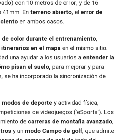
evado) con 10 metros de error, y de 16
de 41mm. En
terreno abierto,
el
error de
r ciento
en ambos casos.
de color durante el entrenamiento
,
 itinerarios en el mapa
en el mismo sitio.
ad una ayudar a los usuarios a
entender la
mo pisan el suelo,
para mejorar y para
as, se ha incorporado la sincronización de
n modos de deporte
y actividad física,
mpeticiones de videojuegos ('eSports'). Los
imiento de
carreras de montaña avanzado
,
tros
y un
modo Campo de golf
, que admite