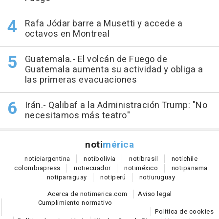
Rafa Jódar barre a Musetti y accede a
octavos en Montreal
Guatemala.- El volcán de Fuego de
Guatemala aumenta su actividad y obliga a
las primeras evacuaciones
Irán.- Qalibaf a la Administración Trump: "No
necesitamos más teatro"
noti
mérica
notici
argentina
noti
bolivia
noti
brasil
noti
chile
colombia
press
noti
ecuador
noti
méxico
noti
panama
noti
paraguay
noti
perú
noti
uruguay
Acerca de notimerica.com
Aviso legal
Cumplimiento normativo
Política de cookies