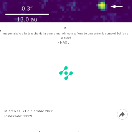
Imagen abajo a la derecha de la enana marrón compañera de una estrella como el Sol (en el
centro)
- NAOJ
Miércoles, 21 diciembre 2022
Publicado: 13:29
Abri