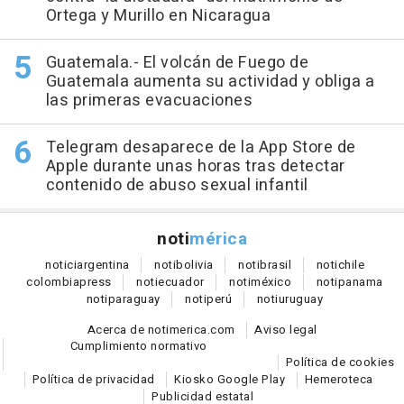
Ortega y Murillo en Nicaragua
Guatemala.- El volcán de Fuego de
Guatemala aumenta su actividad y obliga a
las primeras evacuaciones
Telegram desaparece de la App Store de
Apple durante unas horas tras detectar
contenido de abuso sexual infantil
noti
mérica
notici
argentina
noti
bolivia
noti
brasil
noti
chile
colombia
press
noti
ecuador
noti
méxico
noti
panama
noti
paraguay
noti
perú
noti
uruguay
Acerca de notimerica.com
Aviso legal
Cumplimiento normativo
Política de cookies
Política de privacidad
Kiosko Google Play
Hemeroteca
Publicidad estatal