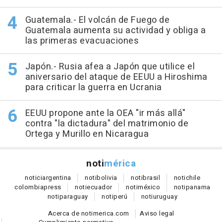
Guatemala.- El volcán de Fuego de
Guatemala aumenta su actividad y obliga a
las primeras evacuaciones
Japón.- Rusia afea a Japón que utilice el
aniversario del ataque de EEUU a Hiroshima
para criticar la guerra en Ucrania
EEUU propone ante la OEA "ir más allá"
contra "la dictadura" del matrimonio de
Ortega y Murillo en Nicaragua
noti
mérica
notici
argentina
noti
bolivia
noti
brasil
noti
chile
colombia
press
noti
ecuador
noti
méxico
noti
panama
noti
paraguay
noti
perú
noti
uruguay
Acerca de notimerica.com
Aviso legal