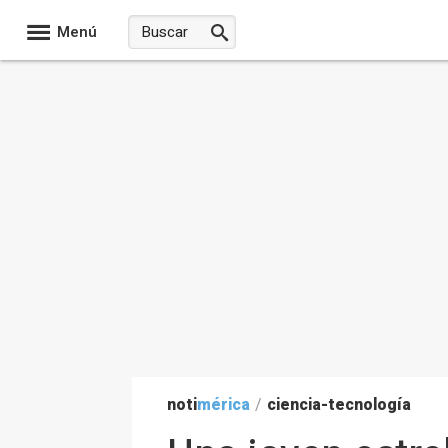
Menú
noti
mérica
/
ciencia-tecnología