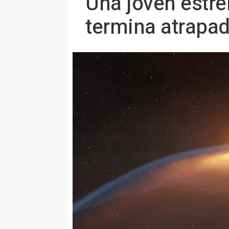
Una joven estre
termina atrapa