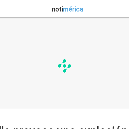
noti
mérica