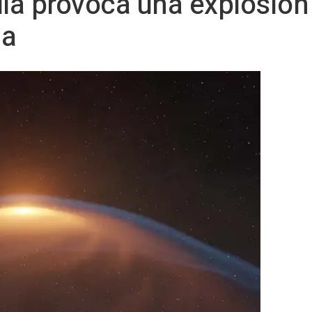
lla provoca una explosión
da