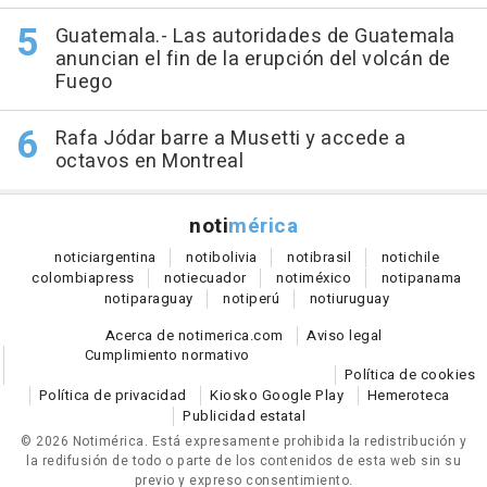
Guatemala.- Las autoridades de Guatemala
anuncian el fin de la erupción del volcán de
Fuego
Rafa Jódar barre a Musetti y accede a
octavos en Montreal
noti
mérica
notici
argentina
noti
bolivia
noti
brasil
noti
chile
colombia
press
noti
ecuador
noti
méxico
noti
panama
noti
paraguay
noti
perú
noti
uruguay
Acerca de notimerica.com
Aviso legal
Cumplimiento normativo
Política de cookies
Política de privacidad
Kiosko Google Play
Hemeroteca
Publicidad estatal
© 2026 Notimérica.
Está expresamente prohibida la redistribución y
la redifusión de todo o parte de los contenidos de esta web sin su
previo y expreso consentimiento.