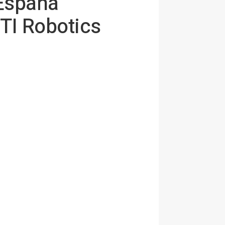
 España
STI Robotics