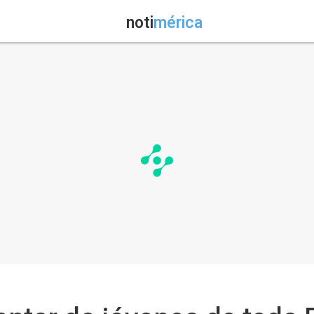
noti
mérica