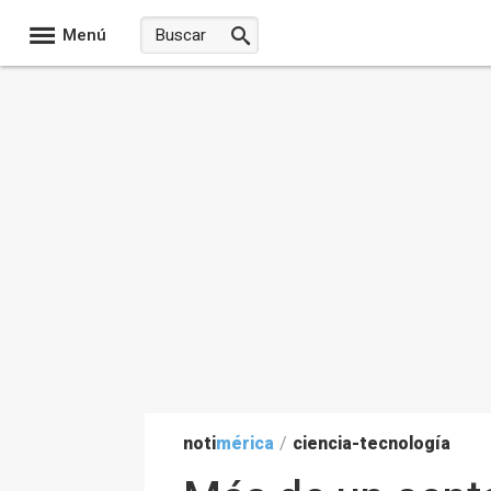
Menú
noti
mérica
/
ciencia-tecnología