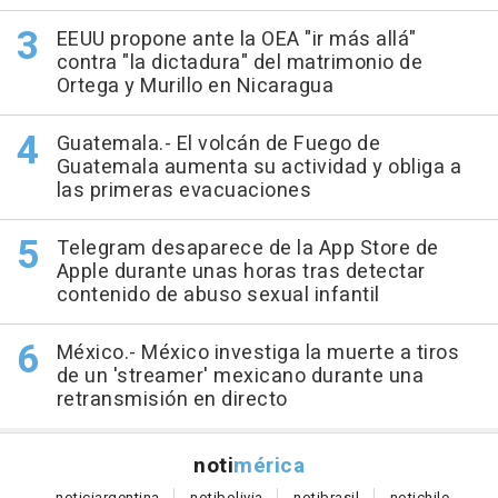
EEUU propone ante la OEA "ir más allá"
contra "la dictadura" del matrimonio de
Ortega y Murillo en Nicaragua
Guatemala.- El volcán de Fuego de
Guatemala aumenta su actividad y obliga a
las primeras evacuaciones
Telegram desaparece de la App Store de
Apple durante unas horas tras detectar
contenido de abuso sexual infantil
México.- México investiga la muerte a tiros
de un 'streamer' mexicano durante una
retransmisión en directo
noti
mérica
notici
argentina
noti
bolivia
noti
brasil
noti
chile