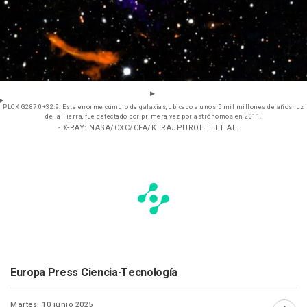
PLCK G287.0+32.9. Este enorme cúmulo de galaxias, ubicado a unos 5 mil millones de años luz
de la Tierra, fue detectado por primera vez por astrónomos en 2011.
- X-RAY: NASA/CXC/CFA/K. RAJPUROHIT ET AL.
Europa Press Ciencia-Tecnología
Martes, 10 junio 2025