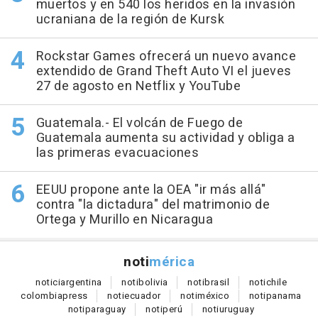
muertos y en 540 los heridos en la invasión
ucraniana de la región de Kursk
Rockstar Games ofrecerá un nuevo avance
extendido de Grand Theft Auto VI el jueves
27 de agosto en Netflix y YouTube
Guatemala.- El volcán de Fuego de
Guatemala aumenta su actividad y obliga a
las primeras evacuaciones
EEUU propone ante la OEA "ir más allá"
contra "la dictadura" del matrimonio de
Ortega y Murillo en Nicaragua
noti
mérica
notici
argentina
noti
bolivia
noti
brasil
noti
chile
colombia
press
noti
ecuador
noti
méxico
noti
panama
noti
paraguay
noti
perú
noti
uruguay