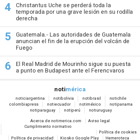
Christantus Uche se perderá toda la
temporada por una grave lesión en su rodilla
derecha
Guatemala.- Las autoridades de Guatemala
anuncian el fin de la erupción del volcán de
Fuego
El Real Madrid de Mourinho sigue su puesta
a punto en Budapest ante el Ferencvaros
noti
mérica
notici
argentina
noti
bolivia
noti
brasil
noti
chile
colombia
press
noti
ecuador
noti
méxico
noti
panama
noti
paraguay
noti
perú
noti
uruguay
Acerca de notimerica.com
Aviso legal
Cumplimiento normativo
Política de cookies
Política de privacidad
Kiosko Google Play
Hemeroteca