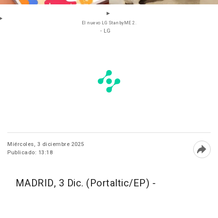
El nuevo LG StanbyME 2.
- LG
Miércoles, 3 diciembre 2025
Publicado: 13:18
Abri
MADRID, 3 Dic. (Portaltic/EP) -