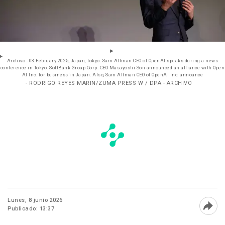
Archivo - 03 February 2025, Japan, Tokyo: Sam Altman CEO of OpenAI speaks during a news
conference in Tokyo. SoftBank Group Corp. CEO Masayoshi Son announced an alliance with Open
AI Inc. for business in Japan. Also, Sam Altman CEO of OpenAI Inc. announce
- RODRIGO REYES MARIN/ZUMA PRESS W / DPA - ARCHIVO
Lunes, 8 junio 2026
Publicado: 13:37
Abri