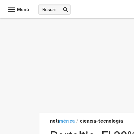
Menú
noti
mérica
/
ciencia-tecnología