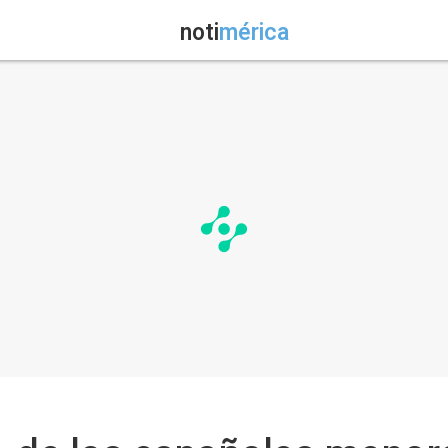
noti
mérica