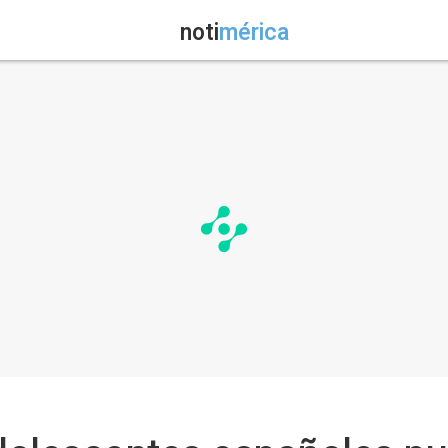
noti
mérica