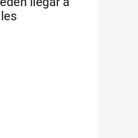
eden llegar a
ales