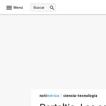
Menú
noti
mérica
/
ciencia-tecnología