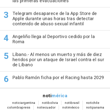
las primeras evacuaciones
Telegram desaparece de la App Store de
Apple durante unas horas tras detectar
contenido de abuso sexual infantil
Angeliño llega al Deportivo cedido por la
Roma
Líbano.- Al menos un muerto y más de diez
heridos por un ataque de Israel contra el sur
de Líbano
Pablo Ramón ficha por el Racing hasta 2029
noti
mérica
notici
argentina
noti
bolivia
noti
brasil
noti
chile
colombia
press
noti
ecuador
noti
méxico
noti
panama