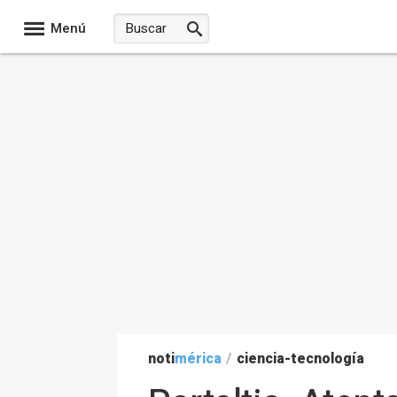
Menú
noti
mérica
/
ciencia-tecnología