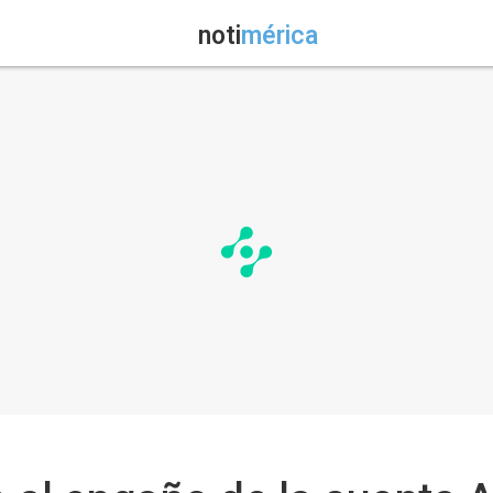
noti
mérica