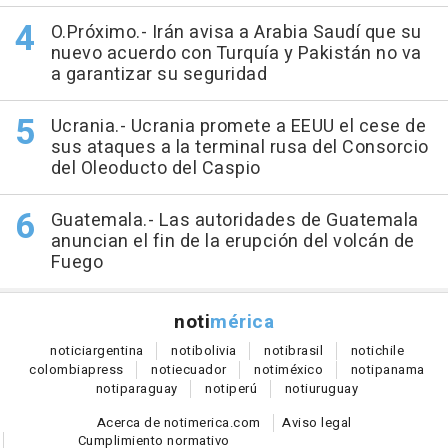
O.Próximo.- Irán avisa a Arabia Saudí que su
nuevo acuerdo con Turquía y Pakistán no va
a garantizar su seguridad
Ucrania.- Ucrania promete a EEUU el cese de
sus ataques a la terminal rusa del Consorcio
del Oleoducto del Caspio
Guatemala.- Las autoridades de Guatemala
anuncian el fin de la erupción del volcán de
Fuego
noti
mérica
notici
argentina
noti
bolivia
noti
brasil
noti
chile
colombia
press
noti
ecuador
noti
méxico
noti
panama
noti
paraguay
noti
perú
noti
uruguay
Acerca de notimerica.com
Aviso legal
Cumplimiento normativo