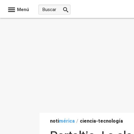
Menú
noti
mérica
/
ciencia-tecnología