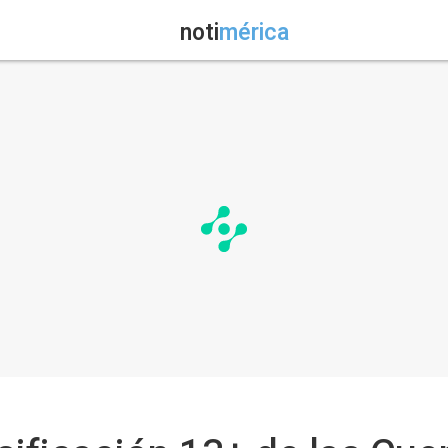
noti
mérica