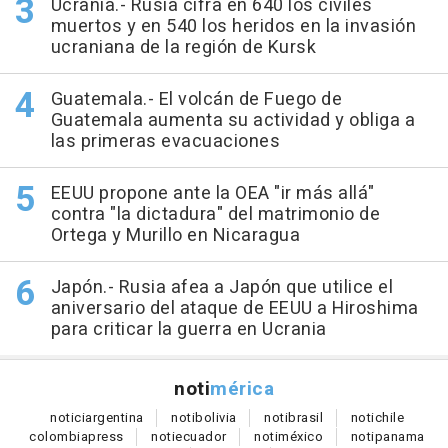
Ucrania.- Rusia cifra en 640 los civiles
muertos y en 540 los heridos en la invasión
ucraniana de la región de Kursk
Guatemala.- El volcán de Fuego de
Guatemala aumenta su actividad y obliga a
las primeras evacuaciones
EEUU propone ante la OEA "ir más allá"
contra "la dictadura" del matrimonio de
Ortega y Murillo en Nicaragua
Japón.- Rusia afea a Japón que utilice el
aniversario del ataque de EEUU a Hiroshima
para criticar la guerra en Ucrania
noti
mérica
notici
argentina
noti
bolivia
noti
brasil
noti
chile
colombia
press
noti
ecuador
noti
méxico
noti
panama