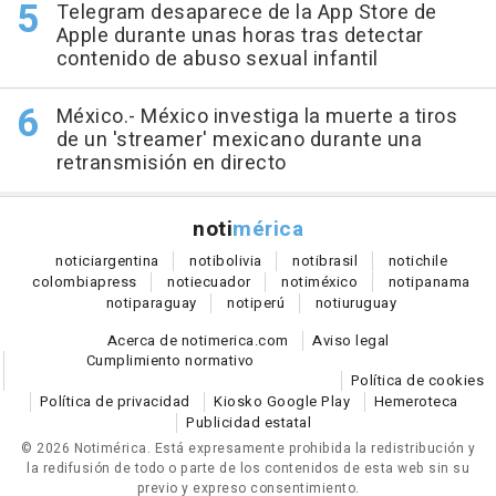
Telegram desaparece de la App Store de
Apple durante unas horas tras detectar
contenido de abuso sexual infantil
México.- México investiga la muerte a tiros
de un 'streamer' mexicano durante una
retransmisión en directo
noti
mérica
notici
argentina
noti
bolivia
noti
brasil
noti
chile
colombia
press
noti
ecuador
noti
méxico
noti
panama
noti
paraguay
noti
perú
noti
uruguay
Acerca de notimerica.com
Aviso legal
Cumplimiento normativo
Política de cookies
Política de privacidad
Kiosko Google Play
Hemeroteca
Publicidad estatal
© 2026 Notimérica.
Está expresamente prohibida la redistribución y
la redifusión de todo o parte de los contenidos de esta web sin su
previo y expreso consentimiento.