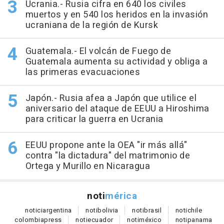
Ucrania.- Rusia cifra en 640 los civiles
muertos y en 540 los heridos en la invasión
ucraniana de la región de Kursk
Guatemala.- El volcán de Fuego de
Guatemala aumenta su actividad y obliga a
las primeras evacuaciones
Japón.- Rusia afea a Japón que utilice el
aniversario del ataque de EEUU a Hiroshima
para criticar la guerra en Ucrania
EEUU propone ante la OEA "ir más allá"
contra "la dictadura" del matrimonio de
Ortega y Murillo en Nicaragua
noti
mérica
notici
argentina
noti
bolivia
noti
brasil
noti
chile
colombia
press
noti
ecuador
noti
méxico
noti
panama