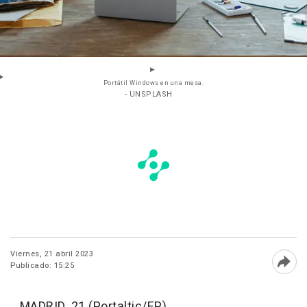
Portátil Windows en una mesa.
- UNSPLASH
Viernes, 21 abril 2023
Publicado: 15:25
Abri
MADRID, 21 (Portaltic/EP)