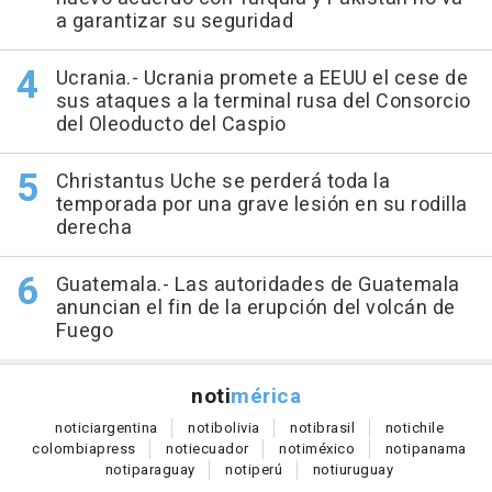
a garantizar su seguridad
Ucrania.- Ucrania promete a EEUU el cese de
sus ataques a la terminal rusa del Consorcio
del Oleoducto del Caspio
Christantus Uche se perderá toda la
temporada por una grave lesión en su rodilla
derecha
Guatemala.- Las autoridades de Guatemala
anuncian el fin de la erupción del volcán de
Fuego
noti
mérica
notici
argentina
noti
bolivia
noti
brasil
noti
chile
colombia
press
noti
ecuador
noti
méxico
noti
panama
noti
paraguay
noti
perú
noti
uruguay