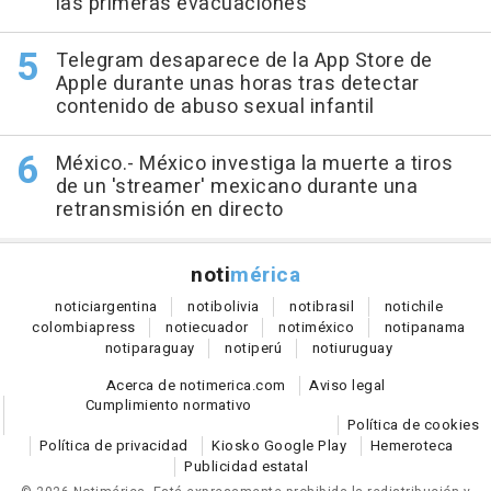
las primeras evacuaciones
Telegram desaparece de la App Store de
Apple durante unas horas tras detectar
contenido de abuso sexual infantil
México.- México investiga la muerte a tiros
de un 'streamer' mexicano durante una
retransmisión en directo
noti
mérica
notici
argentina
noti
bolivia
noti
brasil
noti
chile
colombia
press
noti
ecuador
noti
méxico
noti
panama
noti
paraguay
noti
perú
noti
uruguay
Acerca de notimerica.com
Aviso legal
Cumplimiento normativo
Política de cookies
Política de privacidad
Kiosko Google Play
Hemeroteca
Publicidad estatal