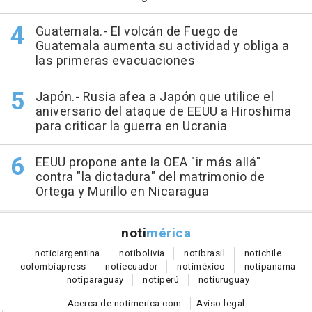
Guatemala.- El volcán de Fuego de
Guatemala aumenta su actividad y obliga a
las primeras evacuaciones
Japón.- Rusia afea a Japón que utilice el
aniversario del ataque de EEUU a Hiroshima
para criticar la guerra en Ucrania
EEUU propone ante la OEA "ir más allá"
contra "la dictadura" del matrimonio de
Ortega y Murillo en Nicaragua
noti
mérica
notici
argentina
noti
bolivia
noti
brasil
noti
chile
colombia
press
noti
ecuador
noti
méxico
noti
panama
noti
paraguay
noti
perú
noti
uruguay
Acerca de notimerica.com
Aviso legal