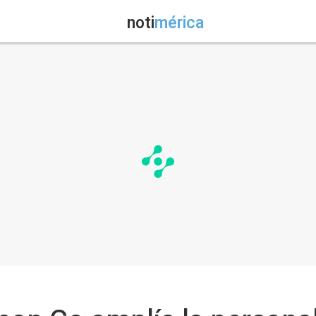
noti
mérica