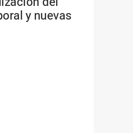
ización del
poral y nuevas