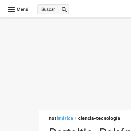
Menú
noti
mérica
/
ciencia-tecnología