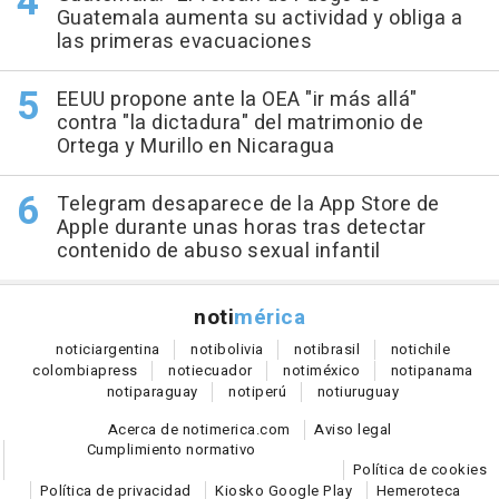
Guatemala aumenta su actividad y obliga a
las primeras evacuaciones
EEUU propone ante la OEA "ir más allá"
contra "la dictadura" del matrimonio de
Ortega y Murillo en Nicaragua
Telegram desaparece de la App Store de
Apple durante unas horas tras detectar
contenido de abuso sexual infantil
noti
mérica
notici
argentina
noti
bolivia
noti
brasil
noti
chile
colombia
press
noti
ecuador
noti
méxico
noti
panama
noti
paraguay
noti
perú
noti
uruguay
Acerca de notimerica.com
Aviso legal
Cumplimiento normativo
Política de cookies
Política de privacidad
Kiosko Google Play
Hemeroteca