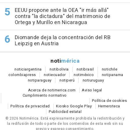
EEUU propone ante la OEA "ir más allá"
contra "la dictadura" del matrimonio de
Ortega y Murillo en Nicaragua
Diomande deja la concentración del RB
Leipzig en Austria
noti
mérica
notici
argentina
noti
bolivia
noti
brasil
noti
chile
colombia
press
noti
ecuador
noti
méxico
noti
panama
noti
paraguay
noti
perú
noti
uruguay
Acerca de notimerica.com
Aviso legal
Cumplimiento normativo
Política de cookies
Política de privacidad
Kiosko Google Play
Hemeroteca
Publicidad estatal
© 2026 Notimérica.
Está expresamente prohibida la redistribución y
la redifusión de todo o parte de los contenidos de esta web sin su
previo y expreso consentimiento.