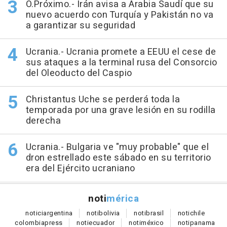
O.Próximo.- Irán avisa a Arabia Saudí que su
nuevo acuerdo con Turquía y Pakistán no va
a garantizar su seguridad
Ucrania.- Ucrania promete a EEUU el cese de
sus ataques a la terminal rusa del Consorcio
del Oleoducto del Caspio
Christantus Uche se perderá toda la
temporada por una grave lesión en su rodilla
derecha
Ucrania.- Bulgaria ve "muy probable" que el
dron estrellado este sábado en su territorio
era del Ejército ucraniano
noti
mérica
notici
argentina
noti
bolivia
noti
brasil
noti
chile
colombia
press
noti
ecuador
noti
méxico
noti
panama