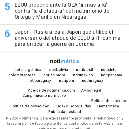
EEUU propone ante la OEA "ir más allá"
contra "la dictadura" del matrimonio de
Ortega y Murillo en Nicaragua
Japón.- Rusia afea a Japón que utilice el
aniversario del ataque de EEUU a Hiroshima
para criticar la guerra en Ucrania
noti
mérica
notici
argentina
noti
bolivia
noti
brasil
noti
chile
colombia
press
noti
ecuador
noti
méxico
noti
panama
noti
paraguay
noti
perú
noti
uruguay
Acerca de notimerica.com
Aviso legal
Cumplimiento normativo
Política de cookies
Política de privacidad
Kiosko Google Play
Hemeroteca
Publicidad estatal
© 2026 Notimérica.
Está expresamente prohibida la redistribución y
la redifusión de todo o parte de los contenidos de esta web sin su
previo y expreso consentimiento.