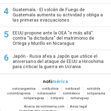
Guatemala.- El volcán de Fuego de
Guatemala aumenta su actividad y obliga a
las primeras evacuaciones
EEUU propone ante la OEA "ir más allá"
contra "la dictadura" del matrimonio de
Ortega y Murillo en Nicaragua
Japón.- Rusia afea a Japón que utilice el
aniversario del ataque de EEUU a Hiroshima
para criticar la guerra en Ucrania
noti
mérica
notici
argentina
noti
bolivia
noti
brasil
noti
chile
colombia
press
noti
ecuador
noti
méxico
noti
panama
noti
paraguay
noti
perú
noti
uruguay
Acerca de notimerica.com
Aviso legal
Cumplimiento normativo