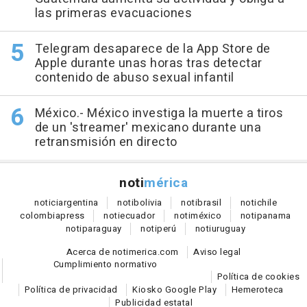
las primeras evacuaciones
Telegram desaparece de la App Store de
Apple durante unas horas tras detectar
contenido de abuso sexual infantil
México.- México investiga la muerte a tiros
de un 'streamer' mexicano durante una
retransmisión en directo
noti
mérica
notici
argentina
noti
bolivia
noti
brasil
noti
chile
colombia
press
noti
ecuador
noti
méxico
noti
panama
noti
paraguay
noti
perú
noti
uruguay
Acerca de notimerica.com
Aviso legal
Cumplimiento normativo
Política de cookies
Política de privacidad
Kiosko Google Play
Hemeroteca
Publicidad estatal