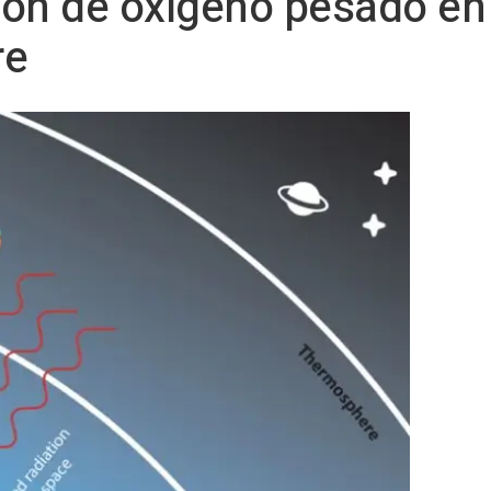
ión de oxígeno pesado en
re