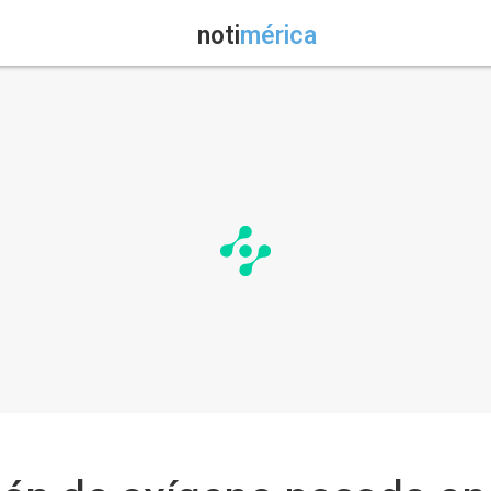
noti
mérica