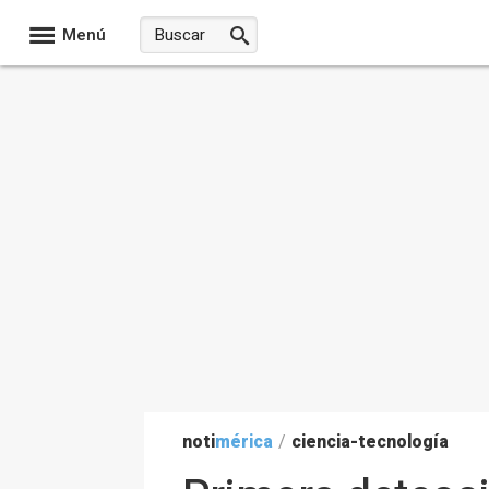
Menú
noti
mérica
/
ciencia-tecnología